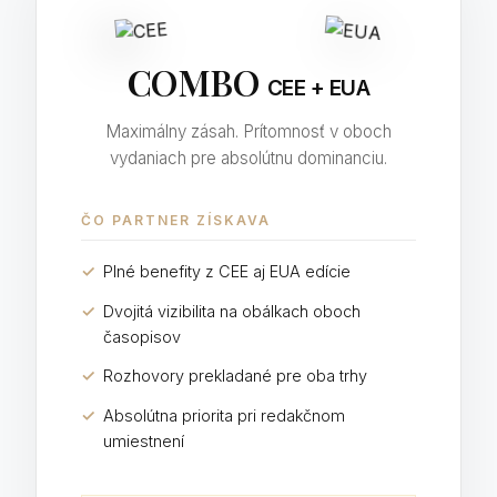
COMBO
CEE + EUA
Maximálny zásah. Prítomnosť v oboch
vydaniach pre absolútnu dominanciu.
ČO PARTNER ZÍSKAVA
✓
Plné benefity z CEE aj EUA edície
✓
Dvojitá vizibilita na obálkach oboch
časopisov
✓
Rozhovory prekladané pre oba trhy
✓
Absolútna priorita pri redakčnom
umiestnení