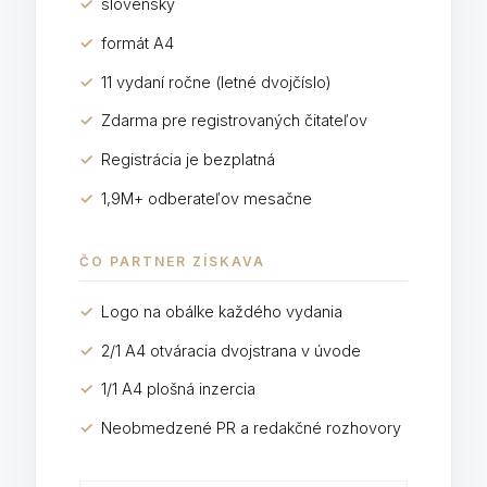
✓
slovensky
✓
formát A4
✓
11 vydaní ročne (letné dvojčíslo)
✓
Zdarma pre registrovaných čitateľov
✓
Registrácia je bezplatná
✓
1,9M+ odberateľov mesačne
ČO PARTNER ZÍSKAVA
✓
Logo na obálke každého vydania
✓
2/1 A4 otváracia dvojstrana v úvode
✓
1/1 A4 plošná inzercia
✓
Neobmedzené PR a redakčné rozhovory