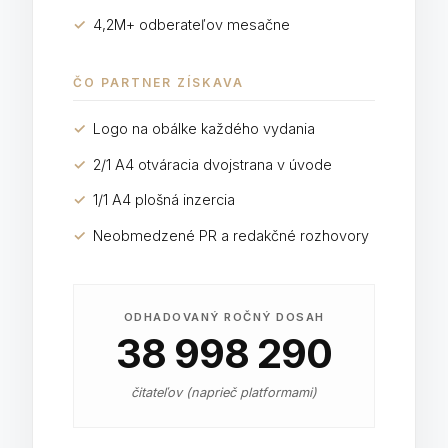
✓
4,2M+ odberateľov mesačne
ČO PARTNER ZÍSKAVA
✓
Logo na obálke každého vydania
✓
2/1 A4 otváracia dvojstrana v úvode
✓
1/1 A4 plošná inzercia
✓
Neobmedzené PR a redakčné rozhovory
ODHADOVANÝ ROČNÝ DOSAH
38 998 290
čitateľov (naprieč platformami)