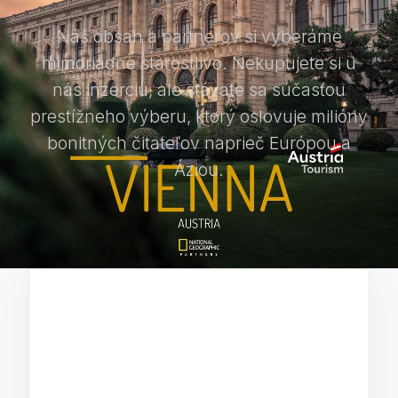
Náš obsah a partnerov si vyberáme
mimoriadne starostlivo. Nekupujete si u
nás inzerciu, ale stávate sa súčasťou
prestížneho výberu, ktorý oslovuje milióny
bonitných čitateľov naprieč Európou a
Áziou.