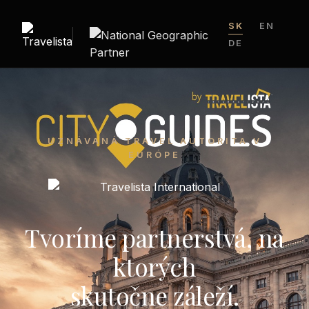
SK
EN
DE
UZNÁVANÁ TRAVEL AUTORITA V
EURÓPE
Tvoríme partnerstvá, na
ktorých
skutočne záleží.